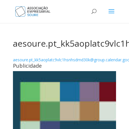
aesoure.pt_kk5aoplatc9vlc
aesoure.pt_kk5aoplatc9vlc1hsnhsdmd30k@group.calendar.go
Publicidade