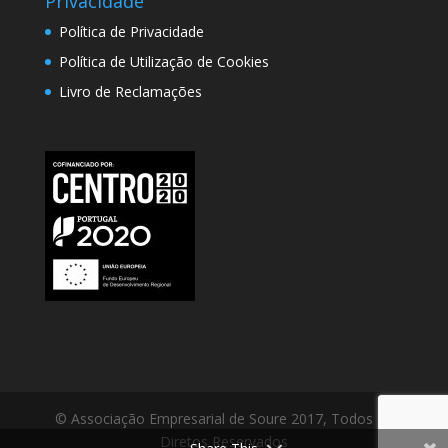
Privacidade
Política de Privacidade
Política de Utilização de Cookies
Livro de Reclamações
© Associação Empresarial de Soure 2017, Todos os
Diretos Reservados