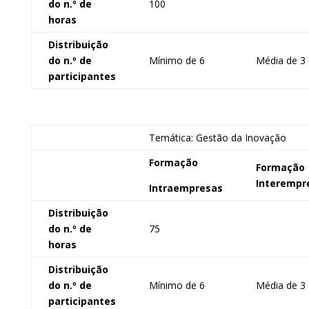
do n.º de
100
horas
Distribuição
do n.º de
Mínimo de 6
Média de 3
participantes
Temática: Gestão da Inovação
Formação
Formação
Interempr
Intraempresas
Distribuição
do n.º de
75
horas
Distribuição
do n.º de
Mínimo de 6
Média de 3
participantes