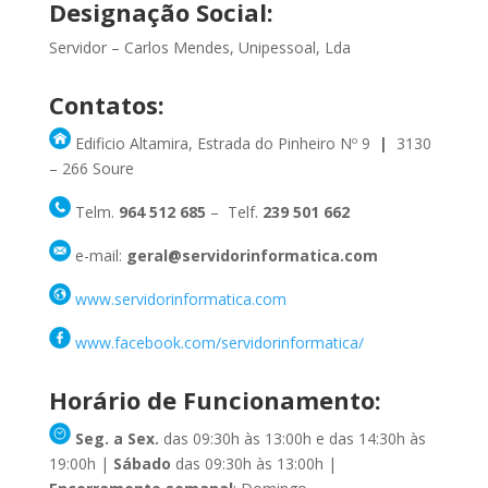
Designação Social:
Servidor – Carlos Mendes, Unipessoal, Lda
Contatos:
Edificio Altamira, Estrada do Pinheiro Nº 9
|
3130
– 266 Soure
Telm.
964 512 685
– Telf.
239 501 662
e-mail:
geral@servidorinformatica.com
www.servidorinformatica.com
www.facebook.com/servidorinformatica/
Horário de Funcionamento:
Seg. a Sex.
das 09:30h às 13:00h e das 14:30h às
19:00h |
Sábado
das 09:30h às 13:00h |