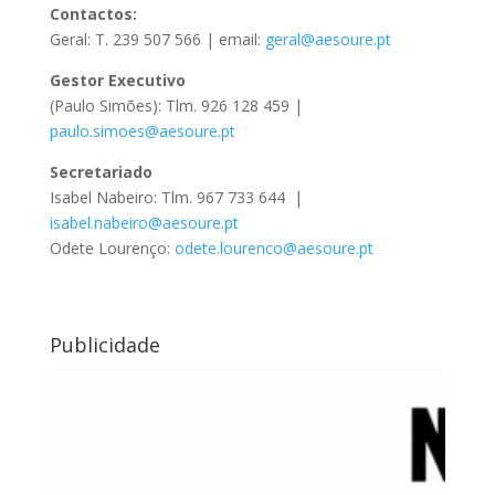
Contactos:
Geral: T. 239 507 566 | email:
geral@aesoure.pt
Gestor Executivo
(Paulo Simões): Tlm. 926 128 459 |
paulo.simoes@aesoure.pt
Secretariado
Isabel Nabeiro: Tlm. 967 733 644 |
isabel.nabeiro@aesoure.pt
Odete Lourenço:
odete.lourenco@aesoure.pt
Publicidade