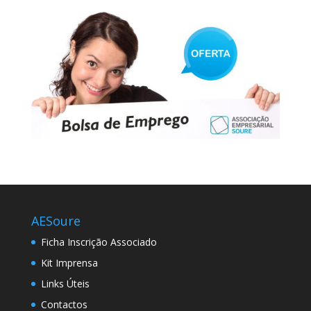
AESoure
Ficha Inscrição Associado
Kit Imprensa
Links Úteis
Contactos