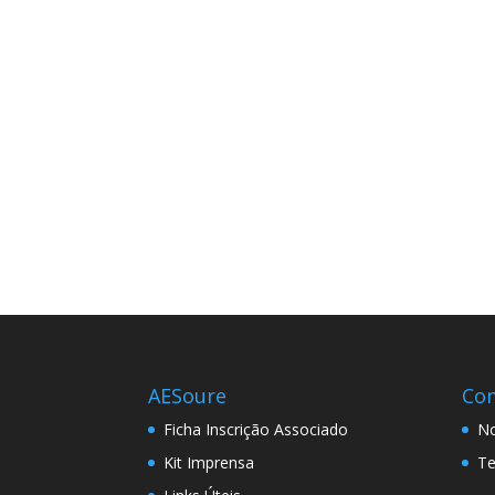
AESoure
Co
Ficha Inscrição Associado
No
Kit Imprensa
Te