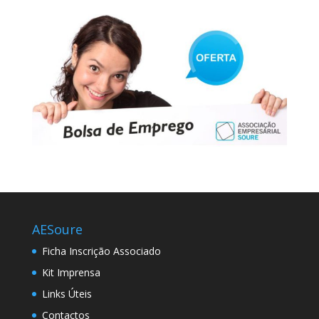
AESoure
Ficha Inscrição Associado
Kit Imprensa
Links Úteis
Contactos