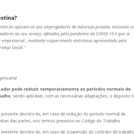
estina?
creto-lei aplicam-se aos empregadores de natureza privada, incluindo a
hadores ao seu serviço, afetados pela pandemia da COVID-19 e que se
e empresarial., mediante requerimento eletrónico apresentado pela
rança Social.”
presarial
ador pode reduzir temporariamente os períodos normais de
balho
, sendo aplicável, com as necessárias adaptações, o disposto 
.
o presente decreto-lei, em caso de redução do período normal de
antias das partes, nos termos previstos no Código do Trabalho
o presente decreto-lei, em caso de suspensão do contrato de trabalh