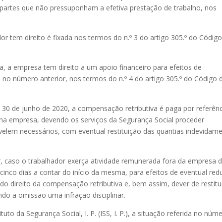
 partes que não pressuponham a efetiva prestação de trabalho, nos
or tem direito é fixada nos termos do n.º 3 do artigo 305.º do Códig
a, a empresa tem direito a um apoio financeiro para efeitos de
no número anterior, nos termos do n.º 4 do artigo 305.º do Código 
é 30 de junho de 2020, a compensação retributiva é paga por referênc
o na empresa, devendo os serviços da Segurança Social proceder
lem necessários, com eventual restituição das quantias indevidam
r, caso o trabalhador exerça atividade remunerada fora da empresa 
inco dias a contar do início da mesma, para efeitos de eventual re
do direito da compensação retributiva e, bem assim, dever de restitu
ndo a omissão uma infração disciplinar.
to da Segurança Social, I. P. (ISS, I. P.), a situação referida no núm