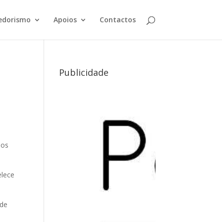
edorismo
Apoios
Contactos
Publicidade
ios
elece
 de