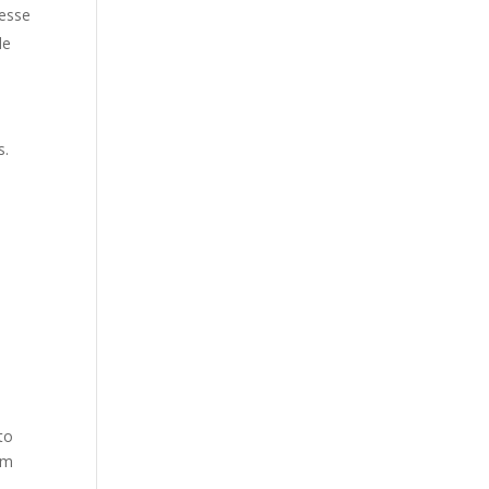
 esse
de
s.
to
em