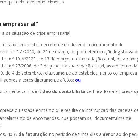
a em que dela teve conhecimento.
e empresarial”
era-se situação de crise empresarial:
 ou estabelecimento, decorrente do dever de encerramento de
reto n.º 2-A/2020, de 20 de março, ou por determinação legislativa o
-Lei n.º 10-A/2020, de 13 de março, na sua redação atual, ou ao abr
 Lei n.º 27/2006, de 3 de julho, na sua redação atual, assim como da
019, de 4 de setembro, relativamente ao estabelecimento ou empresa
lhadores a estes diretamente afetos;
ou
untamente com
certidão do contabilista
certificado da empresa
q
 empresa ou estabelecimento que resulte da interrupção das cadeias d
 cancelamento de encomendas, que possam ser documentalmente
;
nos, 40 %
da faturação
no período de trinta dias anterior ao do ped