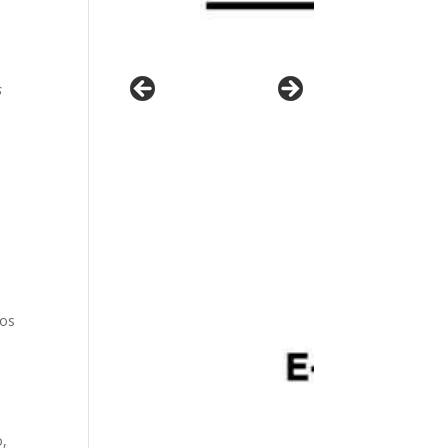
s
nos
o,