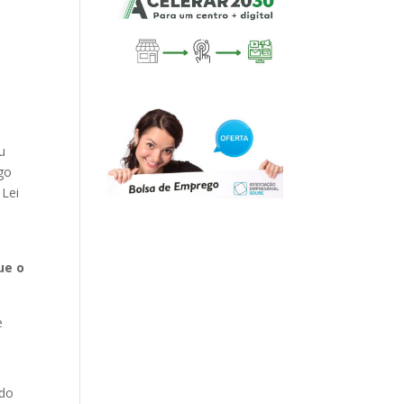
u
igo
 Lei
ue o
e
ido