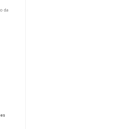
do da
tes