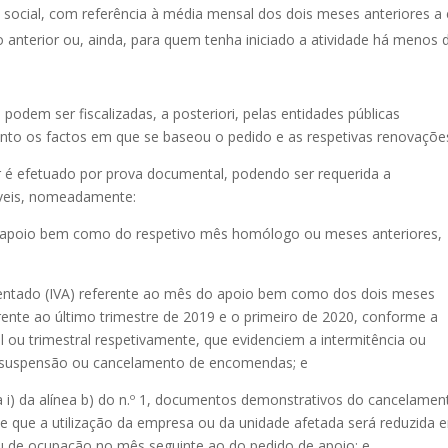
social, com referência à média mensal dos dois meses anteriores a
anterior ou, ainda, para quem tenha iniciado a atividade há menos 
 podem ser fiscalizadas, a posteriori, pelas entidades públicas
o os factos em que se baseou o pedido e as respetivas renovaçõe
r é efetuado por prova documental, podendo ser requerida a
áveis, nomeadamente:
do apoio bem como do respetivo mês homólogo ou meses anteriores,
centado (IVA) referente ao mês do apoio bem como dos dois meses
rente ao último trimestre de 2019 e o primeiro de 2020, conforme a
 ou trimestral respetivamente, que evidenciem a intermitência ou
a suspensão ou cancelamento de encomendas; e
ea i) da alínea b) do n.º 1, documentos demonstrativos do cancelamen
e que a utilização da empresa ou da unidade afetada será reduzida 
u de ocupação no mês seguinte ao do pedido de apoio; e