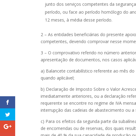
junto dos serviços competentes da segurança 
período, ou face ao período homólogo do ano 
12 meses, à média desse período.
2 – As entidades beneficiárias do presente apoio
competentes, devendo comprovar nesse moment
3 – O comprovativo referido no número anterio
apresentação de documentos, nos casos aplic
a) Balancete contabilístico referente ao mês 
quando aplicável;
b) Declaração de Imposto Sobre o Valor Acres
imediatamente anteriores, ou a declaração refe
requerente se encontre no regime de IVA mensal
interrupção das cadeias de abastecimento ou 
c) Para os efeitos da segunda parte da subalín
de encomendas ou de reservas, dos quais result
mais de 40 % da sua capacidade de produção o