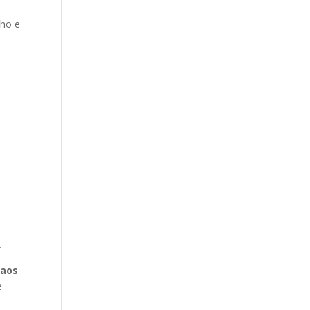
lho e
.
 aos
e
a