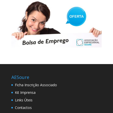
AESoure
Ficha Inscrição Associado
Kit Imprensa
Links Úteis
Contactos