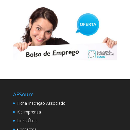
AESoure
Ficha Inscrição Associado
Kit Imprensa
Links Úteis
Contactos