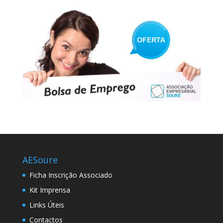
AESoure
Ficha Inscrição Associado
Kit Imprensa
Links Úteis
Contactos