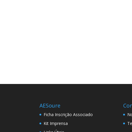
AESoure
Co
Ficha Inscrição Associado
No
Kit Imprensa
Te