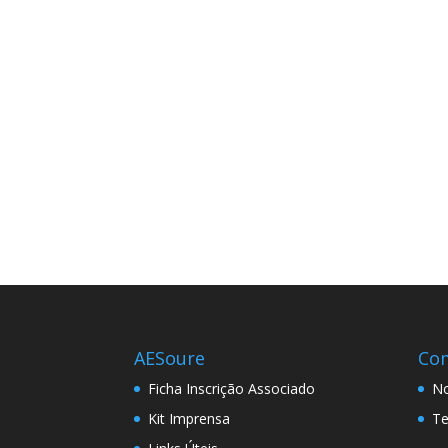
AESoure
Co
Ficha Inscrição Associado
No
Kit Imprensa
Te