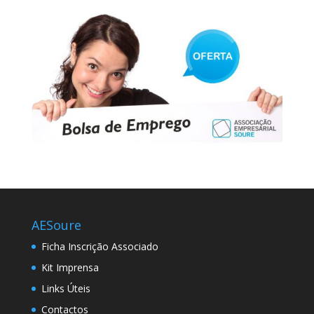
AESoure
Ficha Inscrição Associado
Kit Imprensa
Links Úteis
Contactos