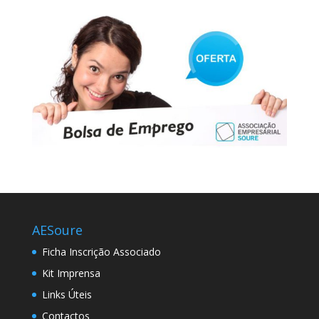
AESoure
Ficha Inscrição Associado
Kit Imprensa
Links Úteis
Contactos