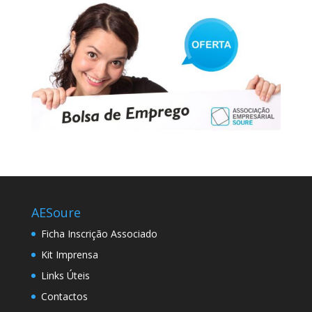
AESoure
Ficha Inscrição Associado
Kit Imprensa
Links Úteis
Contactos