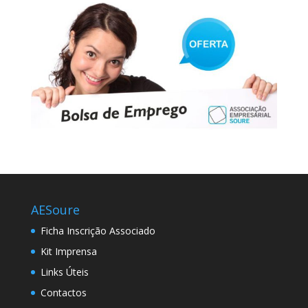
AESoure
Ficha Inscrição Associado
Kit Imprensa
Links Úteis
Contactos