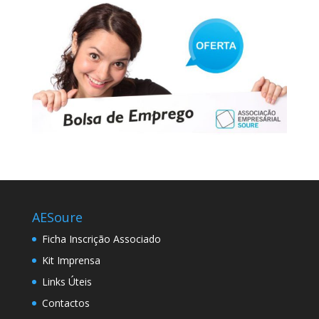
AESoure
Ficha Inscrição Associado
Kit Imprensa
Links Úteis
Contactos