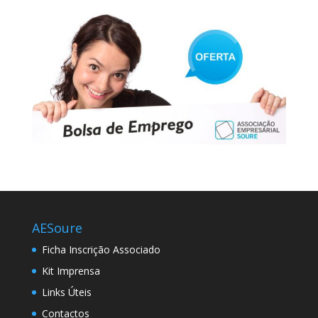
AESoure
Ficha Inscrição Associado
Kit Imprensa
Links Úteis
Contactos