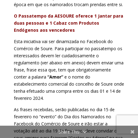
época em que os namorados trocam prendas entre si.
O Passatempo da AESOURE oferece 1 Jantar para
duas pessoas e 1 Cabaz com Produtos
Endógenos aos vencedores
Esta iniciativa vai ser dinamizada no Facebook do
Comércio de Soure. Para participar no passatempo os
interessados devem ler cuidadosamente o
regulamento (ver abaixo em anexo) devem enviar uma
frase, frase essa que, tem que obrigatoriamente
conter a palavra
“Amor”
e o nome do
estabelecimento comercial do concelho de Soure onde
tenha efetuado uma compra entre os dias 01 e 14 de
fevereiro 2024.
As frases recebidas, serão publicadas no dia 15 de
fevereiro no “evento” do Dia dos Namorados no
Facebook do Comércio de Soure e irão estar a
votação até ao dia 19 de fevereiro, deve convidar os
Share This
seus amigos para fazerem “Gostos ou Adoros” na sua