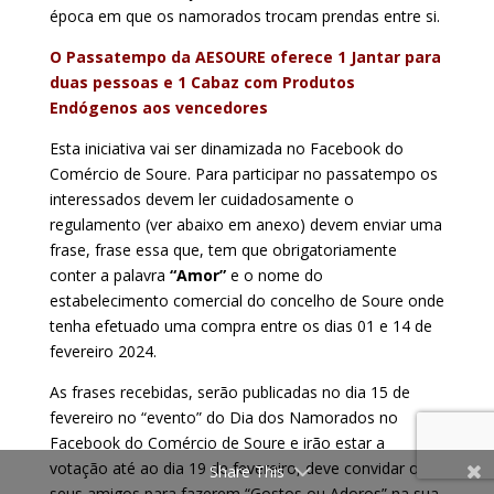
época em que os namorados trocam prendas entre si.
O Passatempo da AESOURE oferece 1 Jantar para
duas pessoas e 1 Cabaz com Produtos
Endógenos aos vencedores
Esta iniciativa vai ser dinamizada no Facebook do
Comércio de Soure. Para participar no passatempo os
interessados devem ler cuidadosamente o
regulamento (ver abaixo em anexo) devem enviar uma
frase, frase essa que, tem que obrigatoriamente
conter a palavra
“Amor”
e o nome do
estabelecimento comercial do concelho de Soure onde
tenha efetuado uma compra entre os dias 01 e 14 de
fevereiro 2024.
As frases recebidas, serão publicadas no dia 15 de
fevereiro no “evento” do Dia dos Namorados no
Facebook do Comércio de Soure e irão estar a
votação até ao dia 19 de fevereiro, deve convidar os
Share This
seus amigos para fazerem “Gostos ou Adoros” na sua